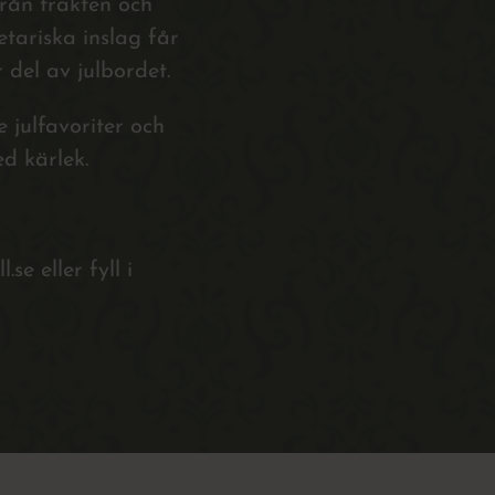
rån trakten och
tariska inslag får
 del av julbordet.
 julfavoriter och
d kärlek.
e eller fyll i