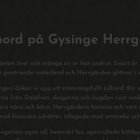
bord på Gysinge Herrg
äntan över och många av er har undrat. Snart ä
i gnistrande vinterland och Herrgården glittrar i 
geri dukar vi upp ett stämningsfullt julbord där 
na från Dalälven, skogarna och bygden runt omk
åra nära och kära, Herrgårdens historia och vårt u
ed klassiska julrätter, tillagade med omtanke och 
geriets egen sill, hemrökt lax, egenrullade köttb