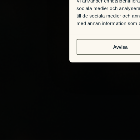
Vi använder enhetsidentifierar
sociala medier och analysera 
till de sociala medier och a
med annan information som du 
Avvisa