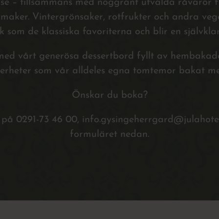
else – tillsammans med noggrant utvalda råvaror f
maker. Vintergrönsaker, rotfrukter och andra vege
k som de klassiska favoriterna och blir en självklar
med vårt generösa dessertbord fyllt av hembakade
kerheter som vår alldeles egna tomtemor bakat me
Önskar du boka?
på 0291-73 46 00, info.gysingeherrgard@julahotell.s
formuläret nedan.