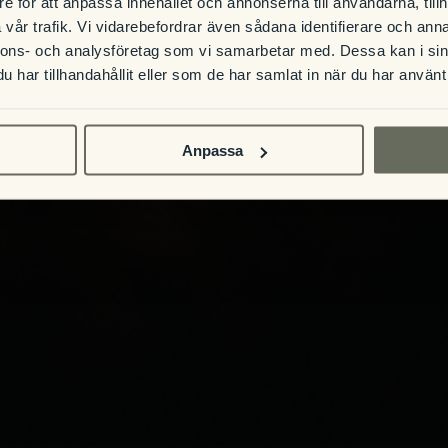
e för att anpassa innehållet och annonserna till användarna, tillh
vår trafik. Vi vidarebefordrar även sådana identifierare och anna
nnons- och analysföretag som vi samarbetar med. Dessa kan i sin
har tillhandahållit eller som de har samlat in när du har använt 
Anpassa