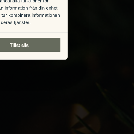
andahålla funktioner för
n information från din enhet
 tur kombinera informationen
deras tjänster.
Tillåt alla