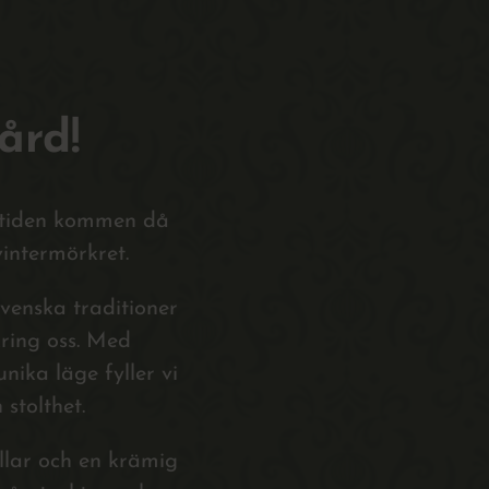
ård!
r tiden kommen då
vintermörkret.
svenska traditioner
ring oss. Med
nika läge fyller vi
stolthet.
ullar och en krämig