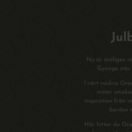
Jul
Nu är äntligen v
Gysinge står 
I vårt vackra Oran
möter smaker
inspiration från v
borden m
Här hittar du Oran