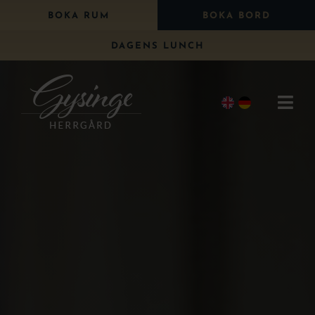
Fortsätt
BOKA RUM
BOKA BORD
till
DAGENS LUNCH
innehållet
Togg
Navi
Bo
Äta
Paket
Bröllop
Konferens