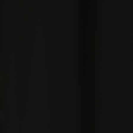
Julbord
Att uppleva
Kontakt
Event
Om hotellet