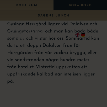
Fortsätt
BOKA RUM
BOKA BORD
till
DAGENS LUNCH
innehållet
Gysinge Herrgård ligger vid Dalälven och
Gysingeforsarna, och man kan bada både
Togg
sommar och vinter hos oss. Sommartid kan
Navi
du ta ett dopp i Dalälven framför
Herrgården från vår vackra brygga, eller
Bo
vid sandstranden några hundra meter
Äta
från hotellet. Vintertid uppskattas ett
uppfriskande kallbad när inte isen ligger
Paket
på.
Bröllop
Konferens