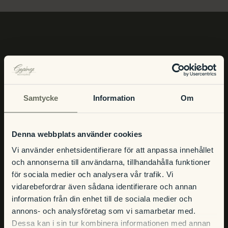
Julbord
Att uppleva
INFO
Kontakt
Event
Öppettider
Samtycke
Information
Om
Hitta hit och kontakt
Om hotellet
Frågor och svar
Denna webbplats använder cookies
Integritetspolicy
Vi använder enhetsidentifierare för att anpassa innehållet
Bokningsvillkor
och annonserna till användarna, tillhandahålla funktioner
för sociala medier och analysera vår trafik. Vi
vidarebefordrar även sådana identifierare och annan
BOENDE
information från din enhet till de sociala medier och
annons- och analysföretag som vi samarbetar med.
Våra rum
Dessa kan i sin tur kombinera informationen med annan