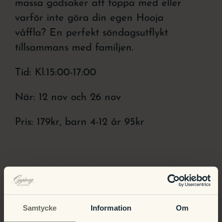
massa godsaker att toppa med eller
varför inte göra din egen Hooja
våffla? En perfekt söndagsutflykt
tillsammans med familjen.
Tid: Kl.15:00-17:00
När: 12 nov och 26 nov
Pris: 179kr, barn 4-12 år 95kr
Boka bord på tel. 0291-73 46 00 eller
maila:
info.gysingeherrgard@julahotell.se
Samtycke
Information
Om