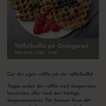
Julbord
Att uppleva
Kontakt
Event
Våffelbuffé på Orangeriet
2023-11-26 | 15:00
-
17:00
Om hotellet
Gör din egen våffla på vår våffelbuffé!
Toppa sedan din våffla med skagenröra,
baconröra eller med den höstiga
skogsvampröran. För barnen finns det