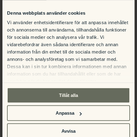
Denna webbplats använder cookies
Vi använder enhetsidentifierare för att anpassa innehållet
Våffelbuffé på
Blixterz – Juldans på
och annonserna till användarna, tillhandahålla funktioner
Orangeriet
Café Udden
för sociala medier och analysera vår trafik. Vi
vidarebefordrar även sådana identifierare och annan
information från din enhet till de sociala medier och
annons- och analysföretag som vi samarbetar med.
Dessa kan i sin tur kombinera informationen med annan
information som du har tillhandahållit eller som de har
samlat in när du har använt deras tjänster.
Detaljer
Tillåt alla
Datum:
Anpassa
2023-11-26
Tid:
Avvisa