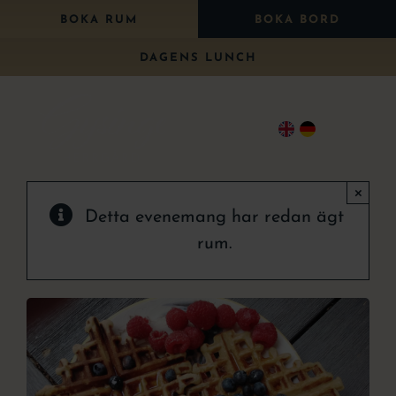
Fortsätt
BOKA RUM
BOKA BORD
till
DAGENS LUNCH
innehållet
Togg
Navi
×
Bo
Detta evenemang har redan ägt
Äta
rum.
Paket
Bröllop
Konferens