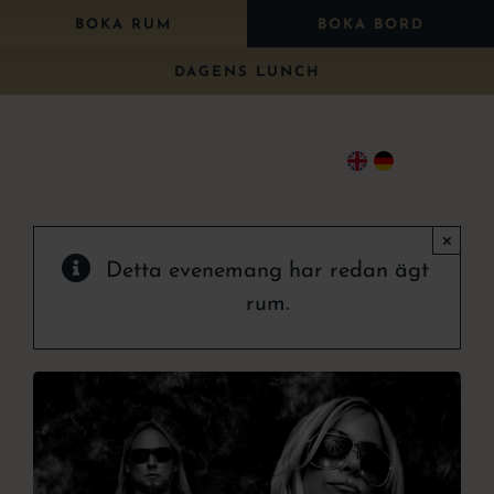
Fortsätt
BOKA RUM
BOKA BORD
till
DAGENS LUNCH
innehållet
Togg
Navi
×
Bo
Detta evenemang har redan ägt
Äta
rum.
Paket
Bröllop
Konferens