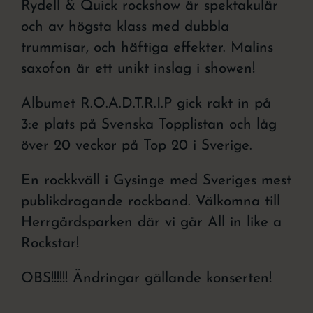
Rydell & Quick rockshow är spektakulär
och av högsta klass med dubbla
trummisar, och häftiga effekter. Malins
saxofon är ett unikt inslag i showen!
Albumet R.O.A.D.T.R.I.P gick rakt in på
3:e plats på Svenska Topplistan och låg
över 20 veckor på Top 20 i Sverige.
En rockkväll i Gysinge med Sveriges mest
publikdragande rockband. Välkomna till
Herrgårdsparken där vi går All in like a
Rockstar!
OBS!!!!!! Ändringar gällande konserten!