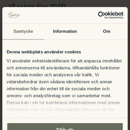
till entrén före 20.00.
Samtycke
Information
Om
Vi kommer att kunna sälja ett fåtal
biljetter i entrén från 20.30.
Denna webbplats använder cookies
Vi använder enhetsidentifierare för att anpassa innehållet
och annonserna till användarna, tillhandahålla funktioner
Imorgon välkomnar vi våra gäster till en
för sociala medier och analysera vår trafik. Vi
kväll vi aldrig tidigare har fått uppleva
vidarebefordrar även sådana identifierare och annan
information från din enhet till de sociala medier och
på Café Udden! Rock on!!
annons- och analysföretag som vi samarbetar med.
Dessa kan i sin tur kombinera informationen med annan
information som du har tillhandahållit eller som de har
samlat in när du har använt deras tjänster.
Tillåt alla