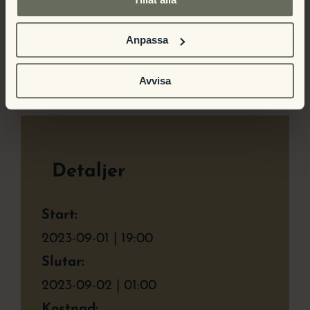
Bröllopsvisning på
Chris Kläfford &
Anpassa
Gysinge Herrgård
Annika Ljungberg
Avvisa
Detaljer
Start:
2023-09-01 | 19:00
Slutar:
2023-09-02 | 01:00
Kostnad: