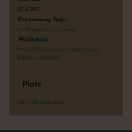
SEK395
Evenemang Tags:
rockkonsert
,
rockshow
Webbplats:
https://billetto.se/e/rydell-quick-
biljetter-855054
Plats
Herrgårdsparken