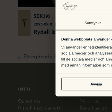
SEK395
sep
Samtycke
1
2023-09-01 | 19:00
-
2023-09-02 | 01:00
Rydell & Quick
Denna webbplats använder 
Vi använder enhetsidentifierar
sociala medier och analysera 
Föregående
Evenemang
till de sociala medier och a
med annan information som du 
Avvisa
INFO
BOENDE
Öppettider
Våra rum
Hitta hit och kontakt
Boka boende