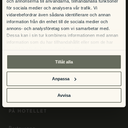
och annonserna till användarna, tillhandahålla funktioner
Öppettider
för sociala medier och analysera vår trafik. Vi
Hitta hit och kontakt
vidarebefordrar även sådana identifierare och annan
Frågor och svar
information från din enhet till de sociala medier och
Integritetspolicy
annons- och analysföretag som vi samarbetar med.
Bokningsvillkor
Dessa kan i sin tur kombinera informationen med annan
information som du har tillhandahållit eller som de har
samlat in när du har använt deras tjänster.
BOENDE
Tillåt alla
Våra rum
Anpassa
Boka boende
Paket och erbjudanden
Avvisa
PÅ HOTELLET