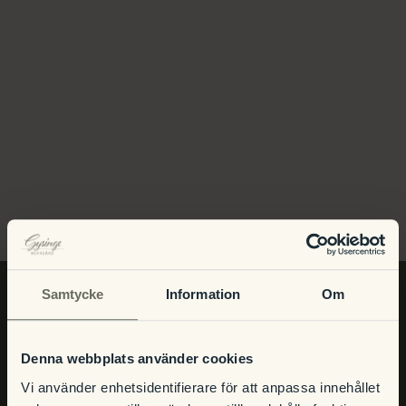
View
Julbord
Att uppleva
Kontakt
Event
Om hotellet
Samtycke
Information
Om
INFO
Denna webbplats använder cookies
Vi använder enhetsidentifierare för att anpassa innehållet