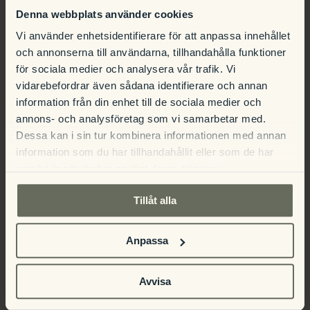
Denna webbplats använder cookies
Vi använder enhetsidentifierare för att anpassa innehållet
Afternoon Tea
Konstutställning Starka Män
och annonserna till användarna, tillhandahålla funktioner
för sociala medier och analysera vår trafik. Vi
vidarebefordrar även sådana identifierare och annan
information från din enhet till de sociala medier och
annons- och analysföretag som vi samarbetar med.
Dessa kan i sin tur kombinera informationen med annan
information som du har tillhandahållit eller som de har
Detaljer
samlat in när du har använt deras tjänster.
Tillåt alla
Datum:
2024-03-30
Anpassa
Tid:
Avvisa
12:30 - 17:00