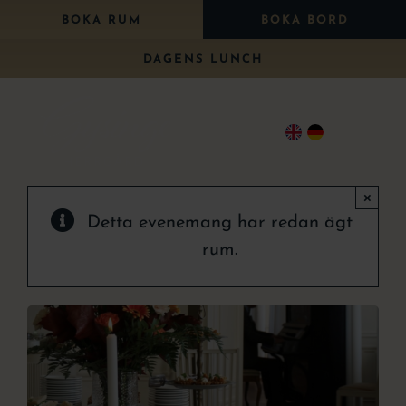
Fortsätt
BOKA RUM
BOKA BORD
till
DAGENS LUNCH
innehållet
Togg
Navi
×
Bo
Detta evenemang har redan ägt
Äta
rum.
Paket
Bröllop
Konferens