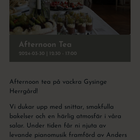
Julbord
Att uppleva
Kontakt
Afternoon Tea
2024-03-30 | 12:30
-
17:00
Event
Om hotellet
Afternoon tea på vackra Gysinge
Herrgård!
Vi dukar upp med snittar, smakfulla
bakelser och en härlig atmosfär i våra
salar. Under tiden får ni njuta av
levande pianomusik framförd av Anders