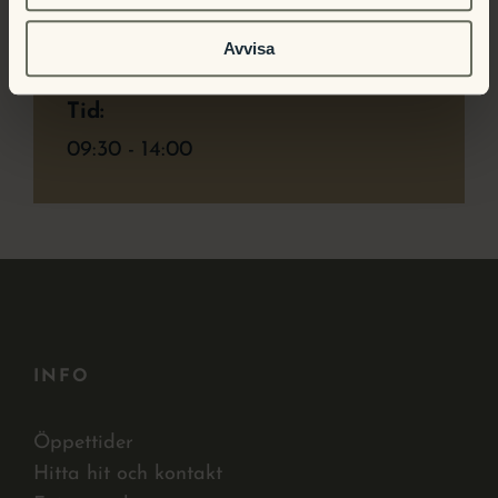
Datum:
Avvisa
20 december
Tid:
09:30 - 14:00
INFO
Öppettider
Hitta hit och kontakt