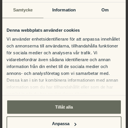
09:30-14:00 – boka din plats redan
Samtycke
Information
Om
idag!
Pris: 250kr/person
Barn: 79kr/person
Denna webbplats använder cookies
Vi använder enhetsidentifierare för att anpassa innehållet
och annonserna till användarna, tillhandahålla funktioner
för sociala medier och analysera vår trafik. Vi
Klassiskt Julbord på Gysinge
Nyår i
vidarebefordrar även sådana identifierare och annan
information från din enhet till de sociala medier och
Herrgård
Herrgårdsmiljö
annons- och analysföretag som vi samarbetar med.
Dessa kan i sin tur kombinera informationen med annan
information som du har tillhandahållit eller som de har
samlat in när du har använt deras tjänster.
Tillåt alla
Detaljer
Anpassa