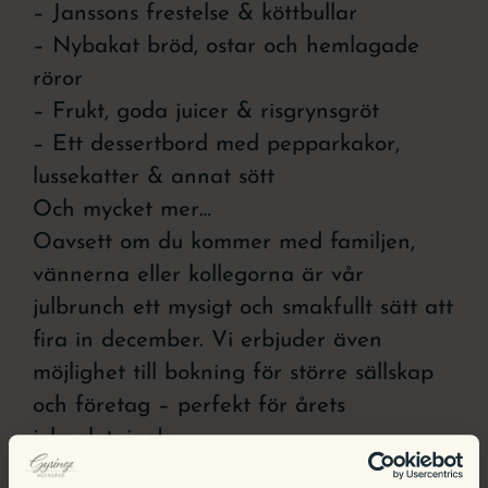
– Janssons frestelse & köttbullar
– Nybakat bröd, ostar och hemlagade
röror
– Frukt, goda juicer & risgrynsgröt
– Ett dessertbord med pepparkakor,
lussekatter & annat sött
Och mycket mer…
Oavsett om du kommer med familjen,
vännerna eller kollegorna är vår
julbrunch ett mysigt och smakfullt sätt att
fira in december. Vi erbjuder även
möjlighet till bokning för större sällskap
och företag – perfekt för årets
julavslutning!
Serveras 6/12, 13/12, 20/12 mellan