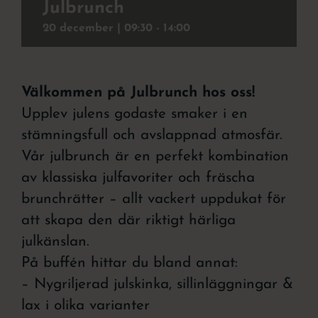
Julbrunch
Julbord
20 december | 09:30
-
14:00
Att uppleva
Välkommen på Julbrunch hos oss!
Kontakt
Upplev julens godaste smaker i en
Event
stämningsfull och avslappnad atmosfär.
Vår julbrunch är en perfekt kombination
Om hotellet
av klassiska julfavoriter och fräscha
brunchrätter – allt vackert uppdukat för
att skapa den där riktigt härliga
julkänslan.
På buffén hittar du bland annat:
– Nygriljerad julskinka, sillinläggningar &
lax i olika varianter