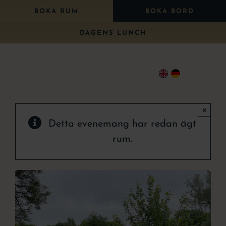
Fortsätt
BOKA RUM
BOKA BORD
till
DAGENS LUNCH
innehållet
Togg
Navi
×
Bo
Detta evenemang har redan ägt
Äta
rum.
Paket
Bröllop
Konferens