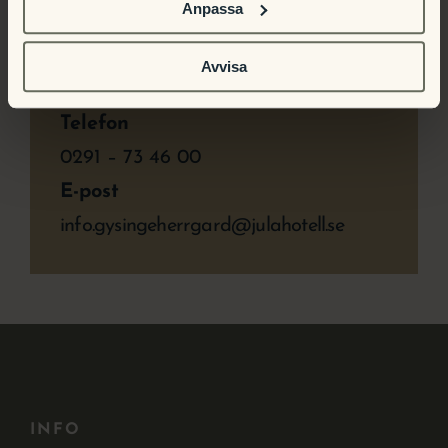
Anpassa
Tid:
10:00 - 15:00
Avvisa
Telefon
0291 – 73 46 00
E-post
info.gysingeherrgard@julahotell.se
INFO