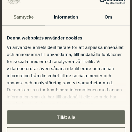
Samtycke
Information
Om
Medlemsutställning – Magasinet,
Gestaltad
Denna webbplats använder cookies
Gysinge Herrgård
guidning
Vi använder enhetsidentifierare för att anpassa innehållet
och annonserna till användarna, tillhandahålla funktioner
för sociala medier och analysera vår trafik. Vi
vidarebefordrar även sådana identifierare och annan
information från din enhet till de sociala medier och
annons- och analysföretag som vi samarbetar med.
Dessa kan i sin tur kombinera informationen med annan
Detaljer
information som du har tillhandahållit eller som de har
samlat in när du har använt deras tjänster.
Datum:
Tillåt alla
15 juli