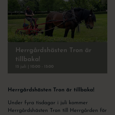
Julbord
Att uppleva
Kontakt
Event
Herrgårdshästen Tron är
tillbaka!
Om hotellet
15 juli | 10:00
-
15:00
Herrgårdshästen Tron är tillbaka!
Under fyra tisdagar i juli kommer
Herrgårdshästen Tron till Herrgården för