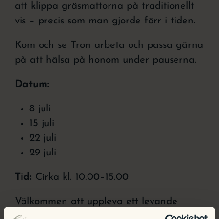
att klippa gräsmattorna på traditionellt
vis – precis som man gjorde förr i tiden.
Kom och se Tron arbeta och passa gärna
på att hälsa på honom under pauserna.
Datum:
8 juli
15 juli
22 juli
29 juli
Tid:
Cirka kl. 10.00–15.00
Välkommen att uppleva ett levande
kulturarv på Herrgården!