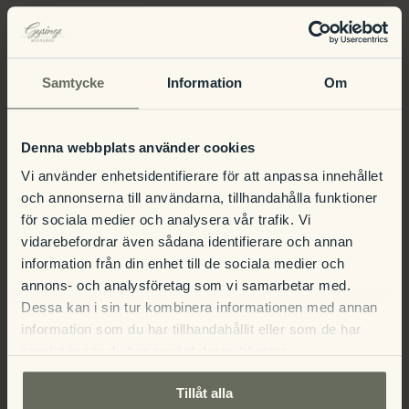
12:30 – 14:00
15:00-16:30
Samtycke
Information
Om
Endast förbokade platser
Denna webbplats använder cookies
Kontakta receptionen för att boka bord –
Vi använder enhetsidentifierare för att anpassa innehållet
0291-734600
och annonserna till användarna, tillhandahålla funktioner
för sociala medier och analysera vår trafik. Vi
vidarebefordrar även sådana identifierare och annan
information från din enhet till de sociala medier och
annons- och analysföretag som vi samarbetar med.
CajsaStina ställer ut sin konst på
Dessa kan i sin tur kombinera informationen med annan
Gysinge herrgård
Julbrunch
information som du har tillhandahållit eller som de har
samlat in när du har använt deras tjänster.
Tillåt alla