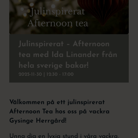
Julbord
Att uppleva
Kontakt
Julinspirerat – Afternoon
tea med Ida Linander från
Event
hela sverige bakar!
Om hotellet
2025-11-30 | 12:30
-
17:00
Välkommen på ett julinspirerat
Afternoon Tea hos oss på vackra
Gysinge Herrgård!
Unna dig en lyxig stund i våra vackra,