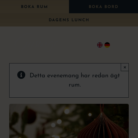
Fortsätt
BOKA RUM
BOKA BORD
till
DAGENS LUNCH
innehållet
Togg
Navi
×
Bo
Detta evenemang har redan ägt
Äta
rum.
Paket
Bröllop
Konferens