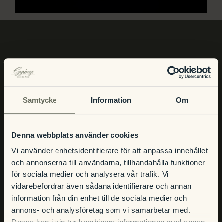
Julbord
Att uppleva
Kontakt
INFO
Event
Samtycke
Information
Om
Öppettider
Hitta hit och kontakt
Om hotellet
Frågor och svar
Denna webbplats använder cookies
Integritetspolicy
Vi använder enhetsidentifierare för att anpassa innehållet
Bokningsvillkor
och annonserna till användarna, tillhandahålla funktioner
för sociala medier och analysera vår trafik. Vi
vidarebefordrar även sådana identifierare och annan
BOENDE
information från din enhet till de sociala medier och
annons- och analysföretag som vi samarbetar med.
Dessa kan i sin tur kombinera informationen med annan