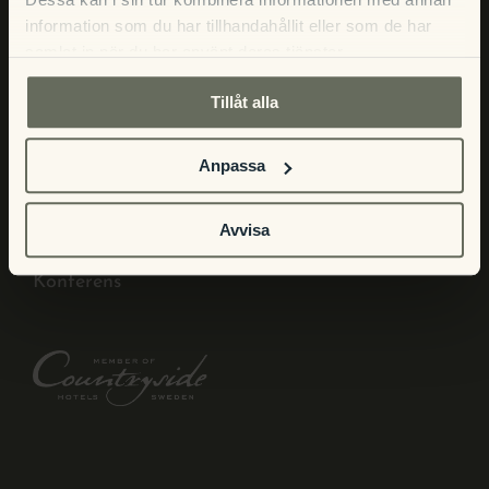
Våra rum
information som du har tillhandahållit eller som de har
Boka boende
samlat in när du har använt deras tjänster.
Paket och erbjudanden
Tillåt alla
PÅ HOTELLET
Anpassa
Restaurang
Avvisa
På gång
Konferens