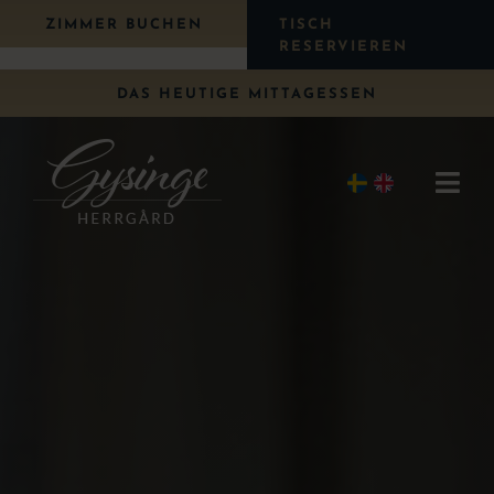
Weiter
ZIMMER BUCHEN
TISCH
zum
RESERVIEREN
Inhalt
DAS HEUTIGE MITTAGESSEN
Navi
umsc
Übernachten
Essen
Paket
Hochzeit
Konferenz