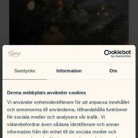
17:00 Uhr
-
22:00 Uhr
Dez
Samtycke
Information
Om
Klassisches Weihnachtsbuffet
11
im Gysinge Herrgård
Denna webbplats använder cookies
Vi använder enhetsidentifierare för att anpassa innehållet
och annonserna till användarna, tillhandahålla funktioner
för sociala medier och analysera vår trafik. Vi
vidarebefordrar även sådana identifierare och annan
information från din enhet till de sociala medier och