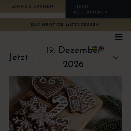
Weiter
ZIMMER BUCHEN
TISCH
zum
RESERVIEREN
Inhalt
DAS HEUTIGE MITTAGESSEN
VERANSTALTUNGEN
Ver
Foto
Ans
19. Dezember
Navi
Jetzt
 - 
umsc
2026
Übernachten
Wählen
Veranstaltungsliste
Sie
Essen
ein
in
Paket
Datum
der
Hochzeit
Fotoansicht
Konferenz