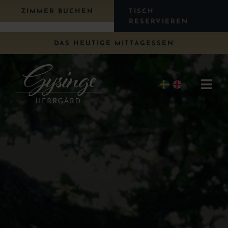
Weiter
ZIMMER BUCHEN
TISCH
zum
RESERVIEREN
Inhalt
DAS HEUTIGE MITTAGESSEN
Navi
umsc
Übernachten
Essen
Paket
Hochzeit
Konferenz